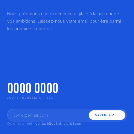
Nous préparons une expérience digitale à la hauteur de
vos ambitions. Laissez-nous votre email pour être parmi
les premiers informés.
00
00
00
00
JOURS
HEURES
MIN
SEC
NOTIFIER →
Ou directement :
contact@oukhiridigital.com