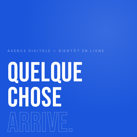
AGENCE DIGITALE — BIENTÔT EN LIGNE
Quelque
chose
arrive.