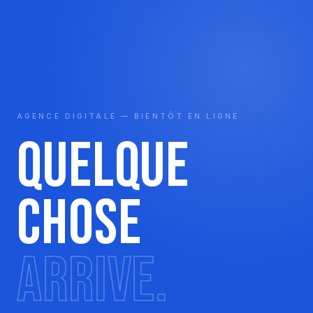
AGENCE DIGITALE — BIENTÔT EN LIGNE
Quelque
chose
arrive.