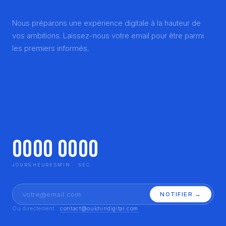
Nous préparons une expérience digitale à la hauteur de
vos ambitions. Laissez-nous votre email pour être parmi
les premiers informés.
00
00
00
00
JOURS
HEURES
MIN
SEC
NOTIFIER →
Ou directement :
contact@oukhiridigital.com